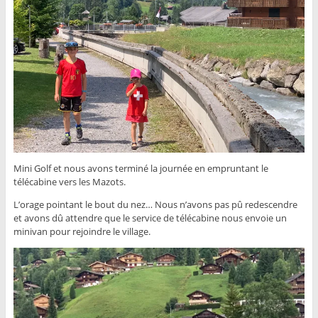
Mini Golf et nous avons terminé la journée en empruntant le
télécabine vers les Mazots.
L’orage pointant le bout du nez… Nous n’avons pas pû redescendre
et avons dû attendre que le service de télécabine nous envoie un
minivan pour rejoindre le village.